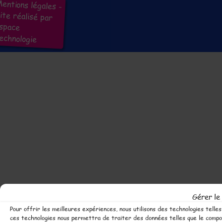
entions légales
-
ite réalisé par
Espace
echnologie
Gérer le
Pour offrir les meilleures expériences, nous utilisons des technologies telle
ces technologies nous permettra de traiter des données telles que le compor