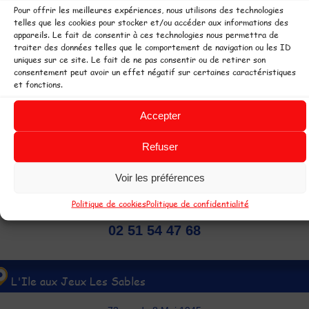
Un snack est à votre disposition sur
Pour offrir les meilleures expériences, nous utilisons des technologies
place.
telles que les cookies pour stocker et/ou accéder aux informations des
appareils. Le fait de consentir à ces technologies nous permettra de
traiter des données telles que le comportement de navigation ou les ID
uniques sur ce site. Le fait de ne pas consentir ou de retirer son
consentement peut avoir un effet négatif sur certaines caractéristiques
et fonctions.
 copyright L'Ile aux Jeux -
Parcs de loisirs couverts ouvert toute
'année pour plus de plaisir. Parc de jeux en Pays de Loire à Challans et Les
Accepter
ables d'Olonne, 2 espaces de loisirs pour les enfants, pour jouer tout le
emps par tous les temps !
Refuser
L'Ile aux Jeux Challans
Voir les préférences
4 rue du parc de Pont Habert
Politique de cookies
Politique de confidentialité
Sallertaine 85300 Challans
02 51 54 47 68
L'Ile aux Jeux Les Sables