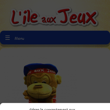
☰
Menu
Gérer le consentement aux