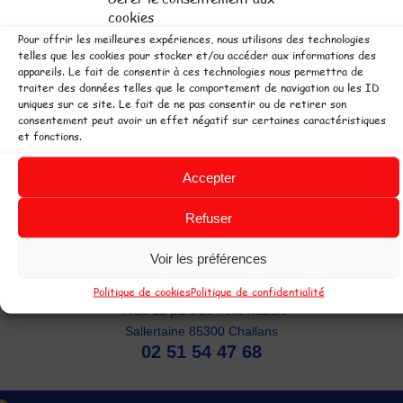
cookies
Pour offrir les meilleures expériences, nous utilisons des technologies
telles que les cookies pour stocker et/ou accéder aux informations des
Désolé, vos goûters et vos boissons ne sont pas
appareils. Le fait de consentir à ces technologies nous permettra de
autorisés à l'intérieur du parc. Un Snack est à votre
traiter des données telles que le comportement de navigation ou les ID
uniques sur ce site. Le fait de ne pas consentir ou de retirer son
disposition sur place.
consentement peut avoir un effet négatif sur certaines caractéristiques
et fonctions.
 copyright L'Ile aux Jeux -
Accepter
Parcs de loisirs couverts ouvert toute
'année pour plus de plaisir. Parc de jeux en Pays de Loire à Challans et Les
Refuser
ables d'Olonne, 2 espaces de loisirs pour les enfants, pour jouer tout le
emps par tous les temps !
Voir les préférences
L'Ile aux Jeux Challans
Politique de cookies
Politique de confidentialité
4 rue du parc de Pont Habert
Sallertaine 85300 Challans
02 51 54 47 68