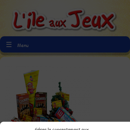
☰
Menu
Gérer le consentement aux