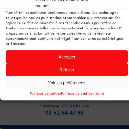
cookies
Pour offrir les meilleures expériences, nous utilisons des technologies
telles que les cookies pour stocker et/ou accéder aux informations des
Désolé, vos goûters et vos boissons ne sont pas
appareils. Le fait de consentir à ces technologies nous permettra de
autorisés à l'intérieur du parc. Un Snack est à votre
traiter des données telles que le comportement de navigation ou les ID
uniques sur ce site. Le fait de ne pas consentir ou de retirer son
disposition sur place.
consentement peut avoir un effet négatif sur certaines caractéristiques
et fonctions.
 copyright L'Ile aux Jeux -
Accepter
Parcs de loisirs couverts ouvert toute
'année pour plus de plaisir. Parc de jeux en Pays de Loire à Challans et Les
Refuser
ables d'Olonne, 2 espaces de loisirs pour les enfants, pour jouer tout le
emps par tous les temps !
Voir les préférences
L'Ile aux Jeux Challans
Politique de cookies
Politique de confidentialité
4 rue du parc de Pont Habert
Sallertaine 85300 Challans
02 51 54 47 68