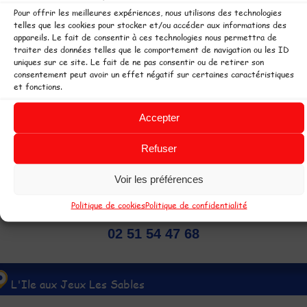
Pour offrir les meilleures expériences, nous utilisons des technologies
Désolé, vos goûters et vos boissons ne sont pas
telles que les cookies pour stocker et/ou accéder aux informations des
autorisés à l'intérieur du parc. Un Snack est à votre
appareils. Le fait de consentir à ces technologies nous permettra de
disposition sur place.
traiter des données telles que le comportement de navigation ou les ID
uniques sur ce site. Le fait de ne pas consentir ou de retirer son
consentement peut avoir un effet négatif sur certaines caractéristiques
et fonctions.
 copyright L'Ile aux Jeux -
Parcs de loisirs couverts ouvert toute
'année pour plus de plaisir. Parc de jeux en Pays de Loire à Challans et Les
Accepter
ables d'Olonne, 2 espaces de loisirs pour les enfants, pour jouer tout le
Refuser
emps par tous les temps !
L'Ile aux Jeux Challans
Voir les préférences
4 rue du parc de Pont Habert
Politique de cookies
Politique de confidentialité
Sallertaine 85300 Challans
02 51 54 47 68
L'Ile aux Jeux Les Sables