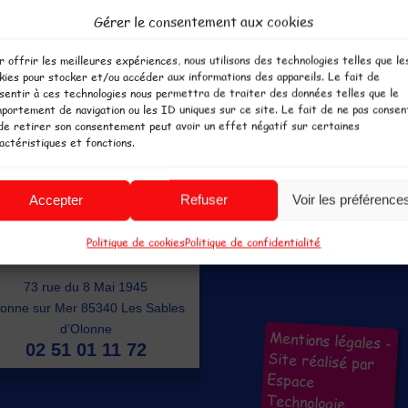
Gérer le consentement aux cookies
sons ne sont pas autorisés à l'intérieur du parc. Un Snack es
r offrir les meilleures expériences, nous utilisons des technologies telles que le
kies pour stocker et/ou accéder aux informations des appareils. Le fait de
sentir à ces technologies nous permettra de traiter des données telles que le
portement de navigation ou les ID uniques sur ce site. Le fait de ne pas consen
de retirer son consentement peut avoir un effet négatif sur certaines
actéristiques et fonctions.
isirs couverts ouvert toute l'année pour plus de plaisir. Parc de jeux en P
Accepter
Refuser
Voir les préférence
tout le temps par tous les temps !
Politique de cookies
Politique de confidentialité
L'Ile aux Jeux Les Sables
73 rue du 8 Mai 1945
onne sur Mer 85340 Les Sables
d’Olonne
Mentions légales
-
02 51 01 11 72
Site réalisé par
Espace
Technologie