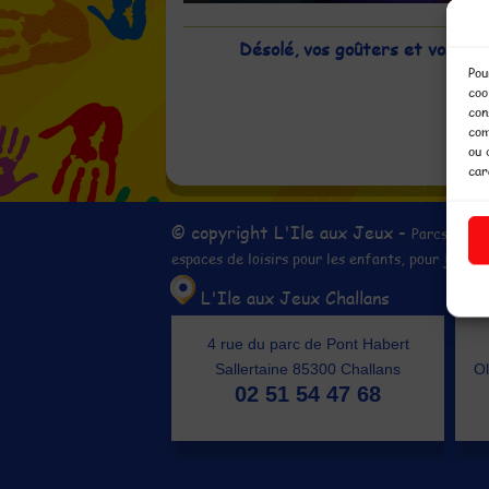
Désolé, vos goûters et vos bois
Pou
coo
con
com
ou 
car
© copyright L'Ile aux Jeux -
Parcs de lo
espaces de loisirs pour les enfants, pour jouer 
L'Ile aux Jeux Challans
4 rue du parc de Pont Habert
Sallertaine 85300 Challans
Ol
02 51 54 47 68