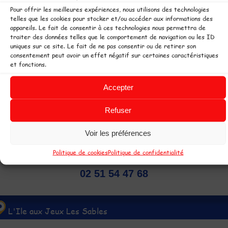
Pour offrir les meilleures expériences, nous utilisons des technologies
Désolé, vos goûters et vos boissons ne sont pas
telles que les cookies pour stocker et/ou accéder aux informations des
autorisés à l'intérieur du parc. Un Snack est à votre
appareils. Le fait de consentir à ces technologies nous permettra de
disposition sur place.
traiter des données telles que le comportement de navigation ou les ID
uniques sur ce site. Le fait de ne pas consentir ou de retirer son
consentement peut avoir un effet négatif sur certaines caractéristiques
et fonctions.
 copyright L'Ile aux Jeux -
Parcs de loisirs couverts ouvert toute
'année pour plus de plaisir. Parc de jeux en Pays de Loire à Challans et Les
Accepter
ables d'Olonne, 2 espaces de loisirs pour les enfants, pour jouer tout le
Refuser
emps par tous les temps !
L'Ile aux Jeux Challans
Voir les préférences
4 rue du parc de Pont Habert
Politique de cookies
Politique de confidentialité
Sallertaine 85300 Challans
02 51 54 47 68
L'Ile aux Jeux Les Sables