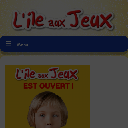
☰
Menu