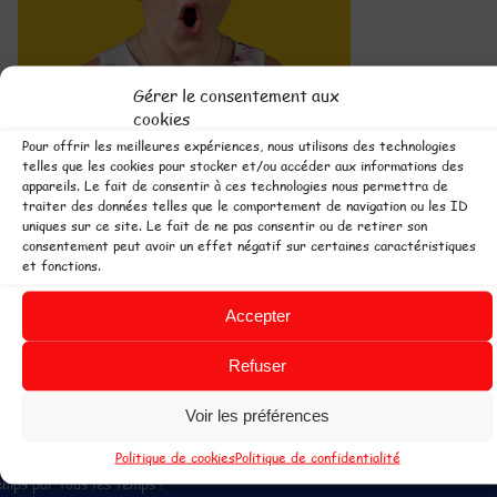
Gérer le consentement aux
cookies
Retour
Pour offrir les meilleures expériences, nous utilisons des technologies
telles que les cookies pour stocker et/ou accéder aux informations des
Désolé, vos goûters et vos boissons
appareils. Le fait de consentir à ces technologies nous permettra de
traiter des données telles que le comportement de navigation ou les ID
ne sont pas autorisés à l'intérieur du
uniques sur ce site. Le fait de ne pas consentir ou de retirer son
parc.
consentement peut avoir un effet négatif sur certaines caractéristiques
Un snack est à votre disposition sur
et fonctions.
place.
Accepter
Refuser
 copyright L'Ile aux Jeux -
Parcs de loisirs couverts ouvert toute
Voir les préférences
'année pour plus de plaisir. Parc de jeux en Pays de Loire à Challans et Les
Politique de cookies
Politique de confidentialité
ables d'Olonne, 2 espaces de loisirs pour les enfants, pour jouer tout le
emps par tous les temps !