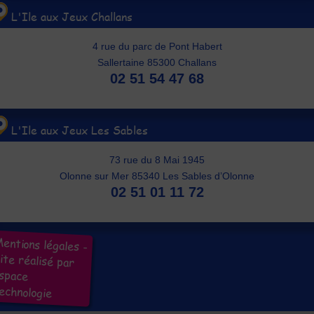
L'Ile aux Jeux Challans
4 rue du parc de Pont Habert
Sallertaine 85300 Challans
02 51 54 47 68
L'Ile aux Jeux Les Sables
73 rue du 8 Mai 1945
Olonne sur Mer 85340 Les Sables d’Olonne
02 51 01 11 72
entions légales
-
ite réalisé par
Espace
echnologie