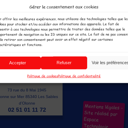
Gérer le consentement aux cookies
r offrir les meilleures expériences, nous utilisons des technologies telles que le
kies pour stocker et/ou accéder aux informations des appareils. Le fait de
sentir à ces technologies nous permettra de traiter des données telles que le
portement de navigation ou les ID uniques sur ce site. Le fait de ne pas consen
de retirer son consentement peut avoir un effet négatif sur certaines
actéristiques et fonctions.
isirs couverts ouvert toute l'année pour plus de plaisir. Parc de jeux en P
Accepter
Refuser
Voir les préférence
tout le temps par tous les temps !
Politique de cookies
Politique de confidentialité
L'Ile aux Jeux Les Sables
73 rue du 8 Mai 1945
onne sur Mer 85340 Les Sables
d’Olonne
Mentions légales
-
02 51 01 11 72
Site réalisé par
Espace
Technologie