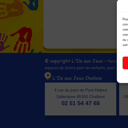
Pou
coo
con
com
ou 
car
© copyright L'Ile aux Jeux -
Parcs de lo
espaces de loisirs pour les enfants, pour jouer 
L'Ile aux Jeux Challans
4 rue du parc de Pont Habert
Sallertaine 85300 Challans
Ol
02 51 54 47 68